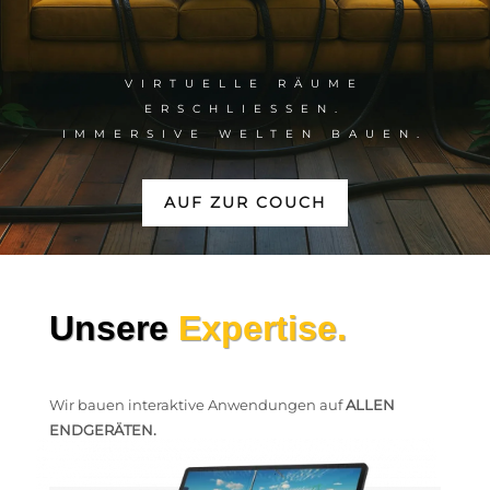
Interaktive Software Lösungen von Couch in the Woods.
VIRTUELLE RÄUME
ERSCHLIESSEN.
IMMERSIVE WELTEN BAUEN.
AUF ZUR COUCH
Unsere
Expertise.
Wir bauen interaktive Anwendungen auf
ALLEN
ENDGERÄTEN.