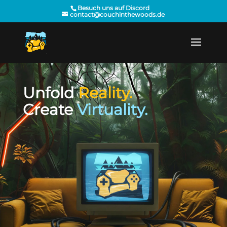
Besuch uns auf Discord
contact@couchinthewoods.de
Unfold
Reality.
Create
Virtuality.