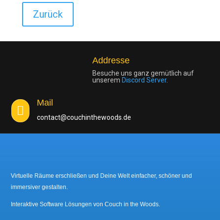
e
n
Zurück
t
a
r
Addresse
Besuche uns ganz gemütlich auf
unserem
Discord Server
.
Mail

contact@couchinthewoods.de
Virtuelle Räume erschließen und Deine Welt einfacher, schöner und
immersiver gestalten.
Interaktive Software Lösungen von Couch in the Woods.