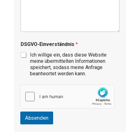
o
DSGVO-Einverständnis
*
d
e
Ich willige ein, dass diese Website
r
meine übermittelten Informationen
N
speichert, sodass meine Anfrage
a
beantwortet werden kann.
c
h
r
i
c
h
t
K
Absenden
o
m
m